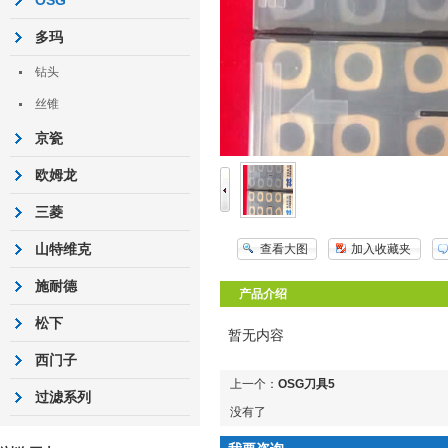
OSG
多玛
钻头
丝锥
京瓷
欧姆龙
三菱
山特维克
查看大图
加入收藏夹
施耐德
产品介绍
松下
暂无内容
西门子
上一个：
OSG刀具5
过滤系列
没有了