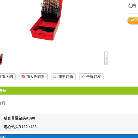
点击：
查看大图
加入收藏夹
我要订购
告诉好友
介绍
内容
：
成套普通钻头A090
：
定心钻头R122 r123