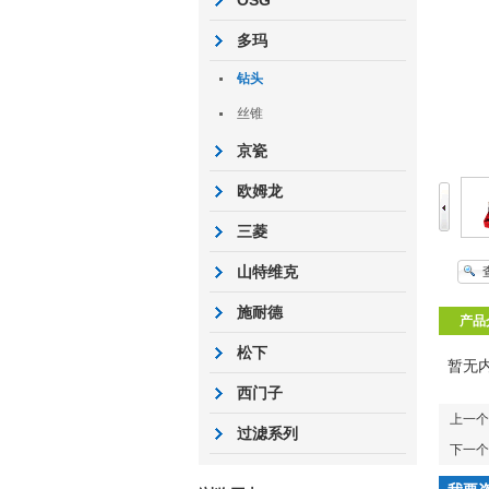
OSG
多玛
钻头
丝锥
京瓷
欧姆龙
三菱
山特维克
施耐德
产品
松下
暂无
西门子
上一个
过滤系列
下一个