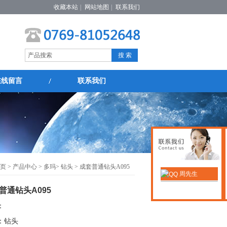
收藏本站
|
网站地图
|
联系我们
在线留言
联系我们
页
>
产品中心
>
多玛
>
钻头
> 成套普通钻头A095
周先生
普通钻头A095
：
：钻头