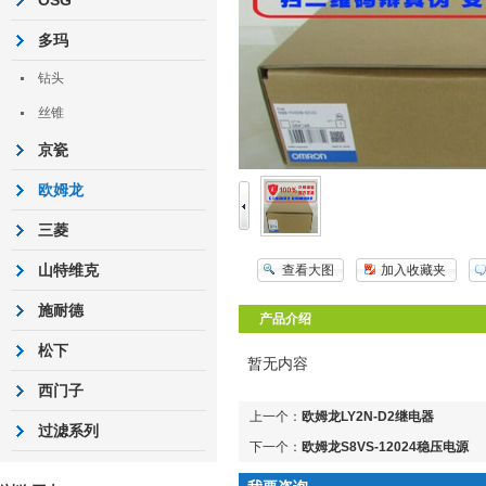
OSG
多玛
钻头
丝锥
京瓷
欧姆龙
三菱
山特维克
查看大图
加入收藏夹
施耐德
产品介绍
松下
暂无内容
西门子
上一个：
欧姆龙LY2N-D2继电器
过滤系列
下一个：
欧姆龙S8VS-12024稳压电源